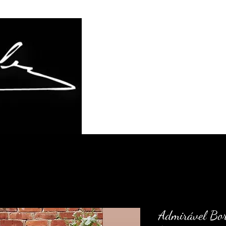
Página inicial
Sobre mim
Entre em co
Admirável Bo