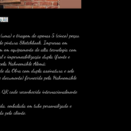
devolve-la, a mesma deve
avaria e com sua respecti
acontecerá em até 5 (cinco)
 (uma) e tiragem de apenas 5 (cinco) peças.
de pintura Sketchbook, Impressa em
 em equipamento de alta tecnologia com
l e impermeabilização dupla (frente e
 pela Hahnemühle Alemã;
de da Obra com dupla assinatura e selo
 e documento) fornecido pela Hahnemühle
m QR code reconhecido internacionalmente
gida, embalada em tubo personalizado e
o pelo cliente.