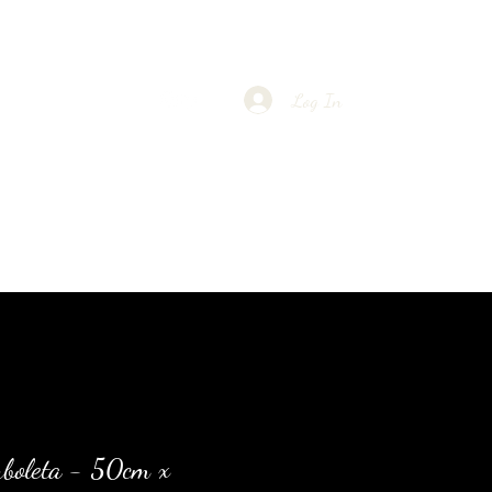
Log In
ntato
Galeria
rboleta - 50cm x