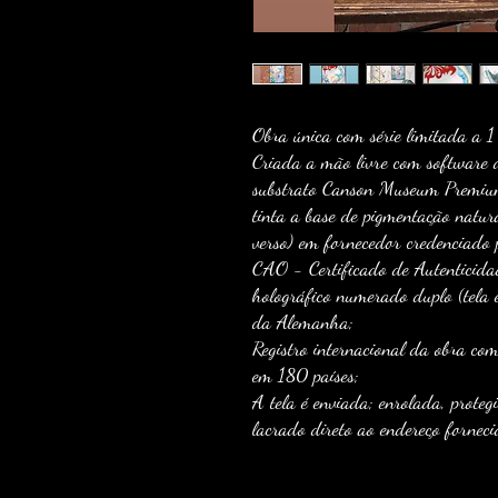
Obra única com série limitada a 1
Criada a mão livre com software 
substrato Canson Museum Premium
tinta a base de pigmentação natura
verso) em fornecedor credenciado
CAO - Certificado de Autenticida
holográfico numerado duplo (tela
da Alemanha;
Registro internacional da obra co
em 180 países;
A tela é enviada; enrolada, prote
lacrado direto ao endereço fornecid