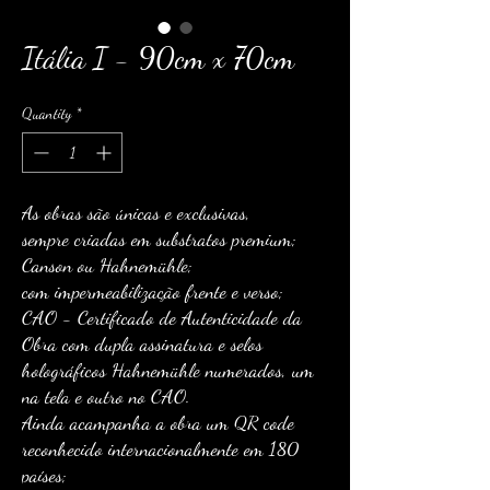
Itália I - 90cm x 70cm
Quantity
*
As obras são únicas e exclusivas,
sempre criadas em substratos premium;
Canson ou Hahnemühle;
com impermeabilização frente e verso;
CAO - Certificado de Autenticidade da
Obra com dupla assinatura e selos
holográficos Hahnemühle numerados, um
na tela e outro no CAO.
Ainda acampanha a obra um QR code
reconhecido internacionalmente em 180
países;