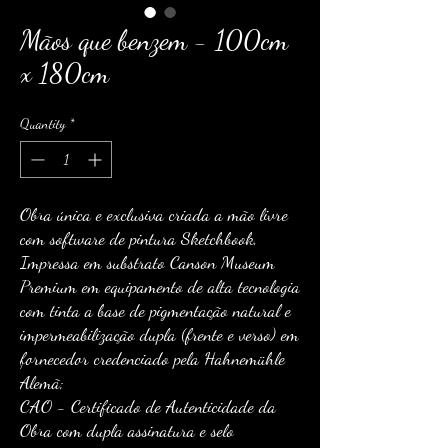
Mãos que benzem - 100cm
x 180cm
Quantity
*
Obra única e exclusiva criada a mão livre
com software de pintura Sketchbook,
Impressa em substrato Canson Museum
Premium em equipamento de alta tecnologia
com tinta a base de pigmentação natural e
impermeabilização dupla (frente e verso) em
fornecedor credenciado pela Hahnemühle
Alemã;
CAO - Certificado de Autenticidade da
Obra com dupla assinatura e selo